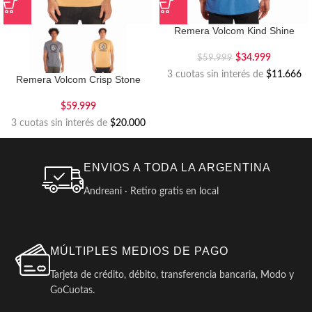
Remera Volcom Kind Shine
$
34.999
$
59.999
3 cuotas sin interés de
$11.666
Remera Volcom Crisp Stone
$
59.999
3 cuotas sin interés de
$20.000
ENVIOS A TODA LA ARGENTINA
Andreani · Retiro gratis en local
MÚLTIPLES MEDIOS DE PAGO
Tarjeta de crédito, débito, transferencia bancaria, Modo y
GoCuotas.