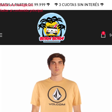
RATIS A PARTIR DE 99.999 🌴 🌴 3 CUOTAS SIN INTERÉS 🌴
Saltar a la navegación
Saltar al contenido principal
0
$