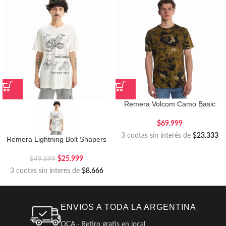
Remera Volcom Camo Basic
$
69.999
3 cuotas sin interés de
$23.333
Remera Lightning Bolt Shapers
$
25.999
$
49.899
3 cuotas sin interés de
$8.666
ENVIOS A TODA LA ARGENTINA
OCA · Retiro gratis en local