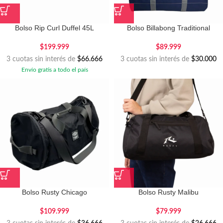
Bolso Rip Curl Duffel 45L
Bolso Billabong Traditional
$
199.999
$
89.999
3 cuotas sin interés de
$66.666
3 cuotas sin interés de
$30.000
Envío gratis a todo el país
Bolso Rusty Chicago
Bolso Rusty Malibu
$
109.999
$
79.999