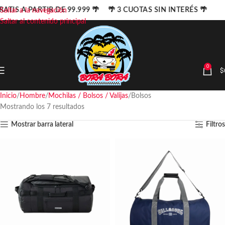
RATIS A PARTIR DE 99.999 🌴 🌴 3 CUOTAS SIN INTERÉS 🌴
Saltar a la navegación
Saltar al contenido principal
0
$
Inicio
Hombre
Mochilas / Bolsos / Valijas
Bolsos
Mostrando los 7 resultados
Mostrar barra lateral
Filtros