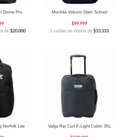
rl Dome Pro
Mochila Volcom Slam School
99
$
99.999
rés de
$20.000
3 cuotas sin interés de
$33.333
 Norfolk Lite
Valija Rip Curl F-Light Cabin 35L