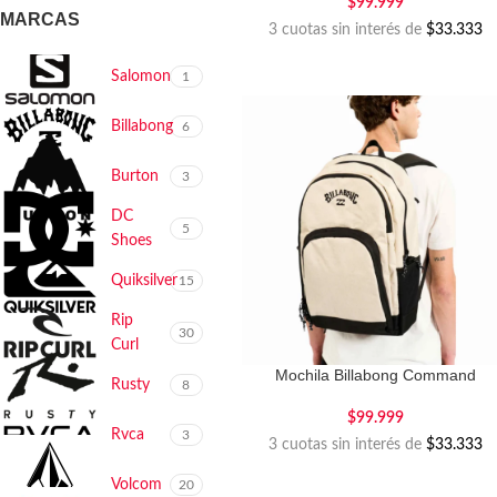
$
99.999
MARCAS
3 cuotas sin interés de
$33.333
Salomon
1
Billabong
6
Burton
3
DC
5
Shoes
Quiksilver
15
Rip
30
Curl
Mochila Billabong Command
Rusty
8
$
99.999
Rvca
3
3 cuotas sin interés de
$33.333
Volcom
20