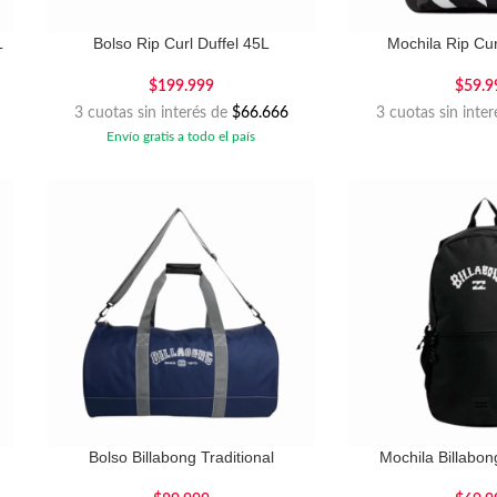
L
Bolso Rip Curl Duffel 45L
Mochila Rip Cu
$
199.999
$
59.9
3 cuotas sin interés de
$66.666
3 cuotas sin inte
Envío gratis a todo el país
Bolso Billabong Traditional
Mochila Billabong