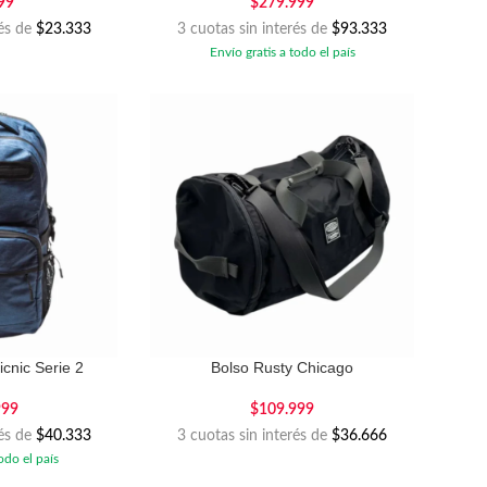
99
$
279.999
rés de
$23.333
3 cuotas sin interés de
$93.333
Envío gratis a todo el país
icnic Serie 2
Bolso Rusty Chicago
999
$
109.999
rés de
$40.333
3 cuotas sin interés de
$36.666
odo el país