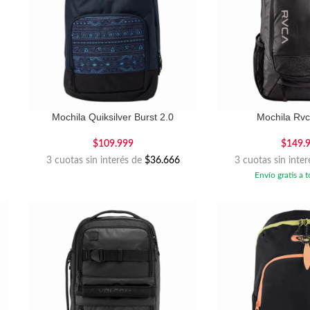
Mochila Quiksilver Burst 2.0
Mochila Rv
$
109.999
$
149.
3 cuotas sin interés de
$36.666
3 cuotas sin inte
Envío gratis a t