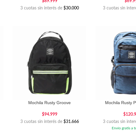
$
89.999
$
69.9
3 cuotas sin interés de
$30.000
3 cuotas sin inte
Mochila Rusty Groove
Mochila Rusty P
$
94.999
$
120.
3 cuotas sin interés de
$31.666
3 cuotas sin inte
Envío gratis a t