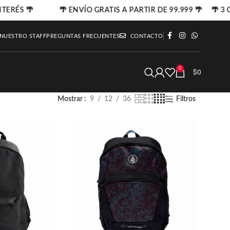
ERÉS 🌴
🌴 ENVÍO GRATIS A PARTIR DE 99.999 🌴 🌴 3 CU
 NUESTRO STAFF
PREGUNTAS FRECUENTES
CONTACTO
0
$
0
Mostrar
9
12
36
Filtros