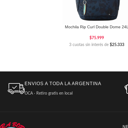
Mochila Rip Curl Double Dome 24
$
75.999
3 cuotas sin interés de
$25.333
ENVIOS A TODA LA ARGENTINA
OCA · Retiro gratis en local
N