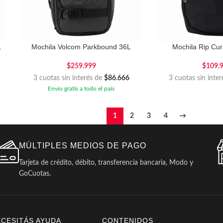
L
Mochila Volcom Parkbound 36L
Mochila Rip Cu
$
259.999
$
109.
3 cuotas sin interés de
$86.666
3 cuotas sin inte
Envío gratis a todo el país
1
2
3
4
→
MÚLTIPLES MEDIOS DE PAGO
Tarjeta de crédito, débito, transferencia bancaria, Modo y
GoCuotas.
ECESITÁS AYUDA
CONTENIDOS