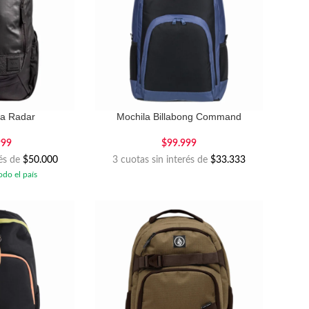
ca Radar
Mochila Billabong Command
999
$
99.999
rés de
$50.000
3 cuotas sin interés de
$33.333
odo el país