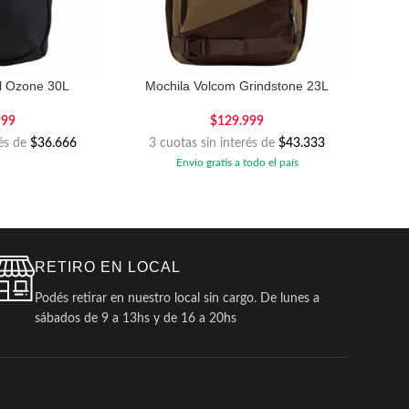
rl Ozone 30L
Mochila Volcom Grindstone 23L
999
$
129.999
rés de
$36.666
3 cuotas sin interés de
$43.333
Envío gratis a todo el país
RETIRO EN LOCAL
Podés retirar en nuestro local sin cargo. De lunes a
sábados de 9 a 13hs y de 16 a 20hs