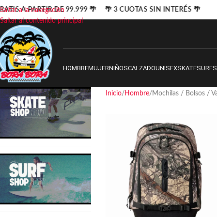
TIS A PARTIR DE 99.999 🌴 🌴 3 CUOTAS SIN INTERÉS 🌴
Saltar a la navegación
Saltar al contenido principal
HOMBRE
MUJER
NIÑOS
CALZADO
UNISEX
SKATE
SURF
Inicio
Hombre
Mochilas / Bolsos / Va