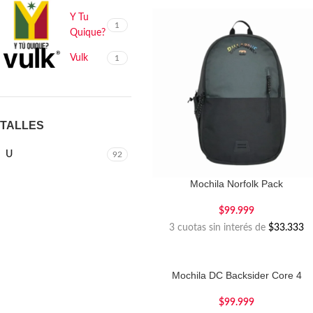
Y Tu
1
Quique?
Vulk
1
TALLES
U
92
Mochila Norfolk Pack
$
99.999
3 cuotas sin interés de
$33.333
Mochila DC Backsider Core 4
$
99.999