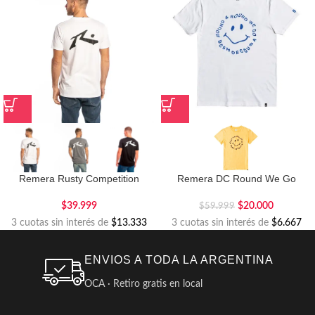
Remera Rusty Competition
Remera DC Round We Go
$
39.999
$
20.000
$
59.999
3 cuotas sin interés de
$13.333
3 cuotas sin interés de
$6.667
ENVIOS A TODA LA ARGENTINA
OCA · Retiro gratis en local