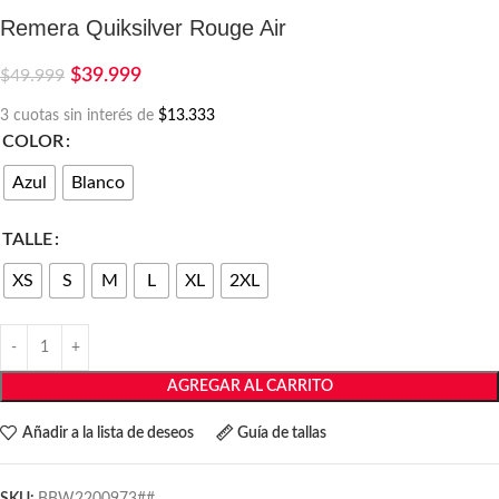
Remera Quiksilver Rouge Air
$
39.999
$
49.999
3 cuotas sin interés de
$13.333
COLOR
Azul
Blanco
TALLE
XS
S
M
L
XL
2XL
AGREGAR AL CARRITO
Añadir a la lista de deseos
Guía de tallas