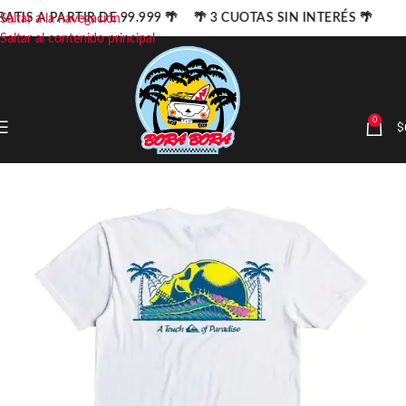
ATIS A PARTIR DE 99.999 🌴 🌴 3 CUOTAS SIN INTERÉS 🌴
Saltar a la navegación
Saltar al contenido principal
0
$