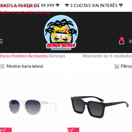
RATIS A PARTIR DE 99.999 🌴 🌴 3 CUOTAS SIN INTERÉS 🌴
Saltar a la navegación
Saltar al contenido principal
0
$
Inicio
Hombre
Accesorios
Anteojos
Mostrando los 6 resultados
Mostrar barra lateral
Filtros