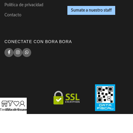
Política de privacidad
Sumate a nuestro staff
Contacto
CONECTATE CON BORA BORA
Tienda
Lista de deseos
Filtros
Mi cuenta
© Copyright 2021 Bora Bora Store - Todos los derechos reservados.