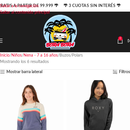
RATIS A PARTIR DE 99.999 🌴 🌴 3 CUOTAS SIN INTERÉS 🌴
Saltar a la navegación
Saltar al contenido principal
0
$
Inicio
Niños
Nena - 7 a 16 años
Buzos/Polars
Mostrando los 6 resultados
Mostrar barra lateral
Filtros