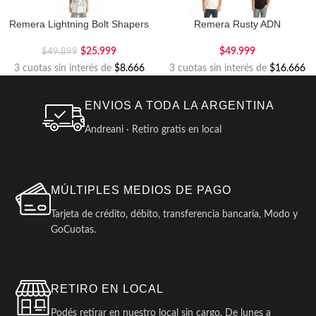
Remera Lightning Bolt Shapers
Remera Rusty ADN
$
25.999
$
49.999
$
49.899
3 cuotas sin interés de
$8.666
3 cuotas sin interés de
$16.666
ENVIOS A TODA LA ARGENTINA
Andreani · Retiro gratis en local
MÚLTIPLES MEDIOS DE PAGO
Tarjeta de crédito, débito, transferencia bancaria, Modo y
GoCuotas.
RETIRO EN LOCAL
Podés retirar en nuestro local sin cargo. De lunes a