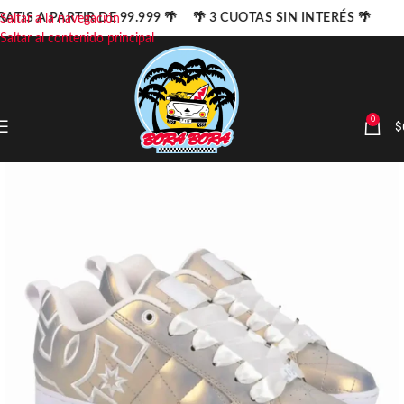
ATIS A PARTIR DE 99.999 🌴 🌴 3 CUOTAS SIN INTERÉS 🌴
Saltar a la navegación
Saltar al contenido principal
0
$