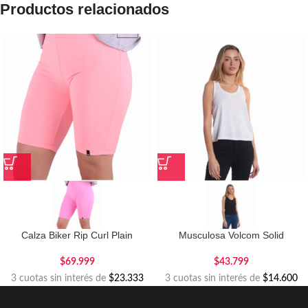
Productos relacionados
Calza Biker Rip Curl Plain
Musculosa Volcom Solid
$
69.999
$
43.799
3 cuotas sin interés de
$23.333
3 cuotas sin interés de
$14.600