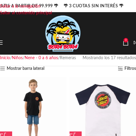
TIS A PARTIR DE 99.999 🌴 🌴 3 CUOTAS SIN INTERÉS 🌴
Saltar a la navegación
Saltar al contenido principal
0
$
Inicio
Niños
Nene - 0 a 6 años
Remeras
Mostrando los 17 resultados
Mostrar barra lateral
Filtros