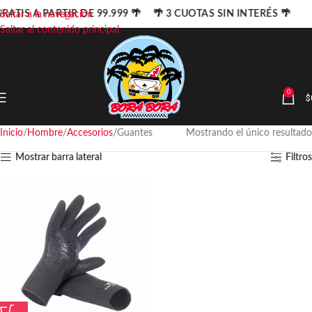
RATIS A PARTIR DE 99.999 🌴 🌴 3 CUOTAS SIN INTERÉS 🌴
Saltar a la navegación
Saltar al contenido principal
0
$
Inicio
Hombre
Accesorios
Guantes
Mostrando el único resultado
Mostrar barra lateral
Filtros