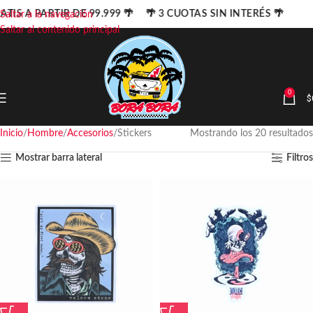
TIS A PARTIR DE 99.999 🌴 🌴 3 CUOTAS SIN INTERÉS 🌴
Saltar a la navegación
Saltar al contenido principal
0
$
Inicio
Hombre
Accesorios
Stickers
Mostrando los 20 resultados
Mostrar barra lateral
Filtros