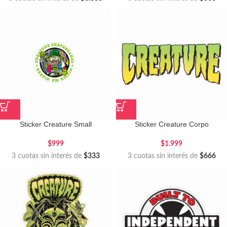
Sticker Creature Small
Sticker Creature Corpo
$
999
$
1.999
3 cuotas sin interés de
$333
3 cuotas sin interés de
$666