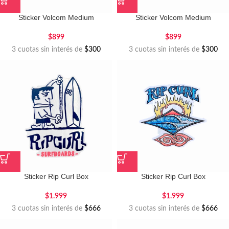
Sticker Volcom Medium
Sticker Volcom Medium
$
899
$
899
3 cuotas sin interés de
$300
3 cuotas sin interés de
$300
Sticker Rip Curl Box
Sticker Rip Curl Box
$
1.999
$
1.999
3 cuotas sin interés de
$666
3 cuotas sin interés de
$666