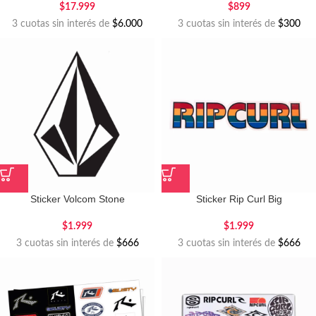
$
17.999
$
899
3 cuotas sin interés de
$6.000
3 cuotas sin interés de
$300
Sticker Volcom Stone
Sticker Rip Curl Big
$
1.999
$
1.999
3 cuotas sin interés de
$666
3 cuotas sin interés de
$666