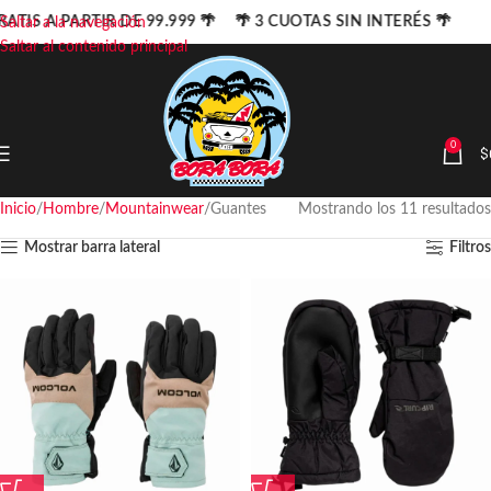
ATIS A PARTIR DE 99.999 🌴 🌴 3 CUOTAS SIN INTERÉS 🌴
Saltar a la navegación
Saltar al contenido principal
0
$
Inicio
Hombre
Mountainwear
Guantes
Mostrando los 11 resultados
Mostrar barra lateral
Filtros