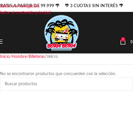
RATIS A PARTIR DE 99.999 🌴 🌴 3 CUOTAS SIN INTERÉS 🌴
Saltar a la navegación
Saltar al contenido principal
0
$
Inicio
Hombre
Billeteras
Velcro
No se encontraron productos que concuerden con la selección.