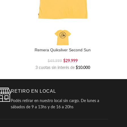
Remera Quiksilver Second Sun
$
29.999
$
49.999
3 cuotas sin interés de
$10.000
RETIRO EN LOCAL
Podés retirar en nuestro local sin cargo. De lunes a
sábados de 9 a 13hs y de 16 a 20hs