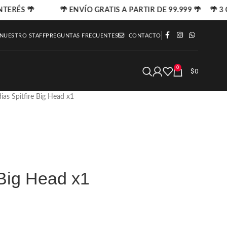
NTERÉS 🌴
🌴 ENVÍO GRATIS A PARTIR DE 99.999 🌴 🌴 3 
 NUESTRO STAFF
PREGUNTAS FRECUENTES
CONTACTO
0
$
0
ias Spitfire Big Head x1
 Big Head x1