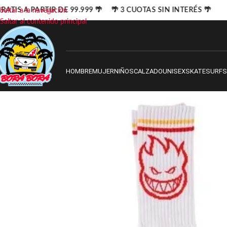
ATIS A PARTIR DE 99.999 🌴 🌴 3 CUOTAS SIN INTERÉS 🌴
Saltar a la navegación
Saltar al contenido principal
HOMBRE
MUJER
NIÑOS
CALZADO
UNISEX
SKATE
SURF