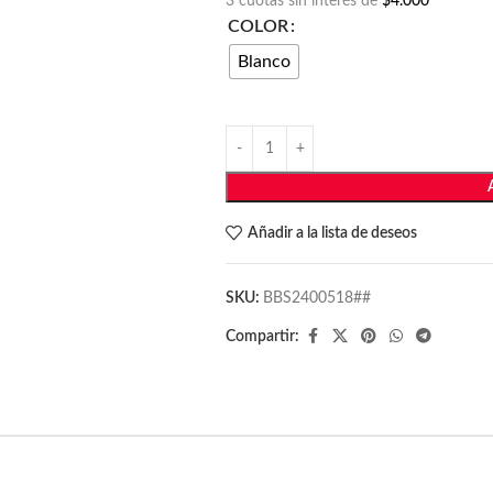
3 cuotas sin interés de
$4.000
COLOR
Blanco
Añadir a la lista de deseos
SKU:
BBS2400518##
Compartir: