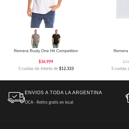
Remera Rusty One Hit Competition
Remera
$
36.999
$
5
3 cuotas sin interés de
$12.333
3 cuotas 
ENVIOS A TODA LA ARGENTINA
OCA · Retiro gratis en local