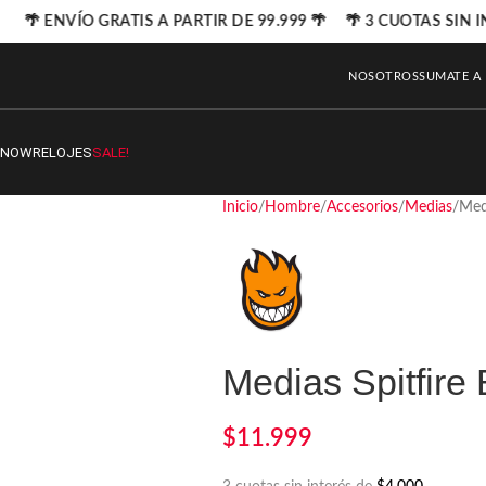
🌴 ENVÍO GRATIS A PARTIR DE 99.999 🌴 🌴 3 CUOTAS SIN I
NOSOTROS
SUMATE A
SNOW
RELOJES
SALE!
Inicio
Hombre
Accesorios
Medias
Med
Medias Spitfire
$
11.999