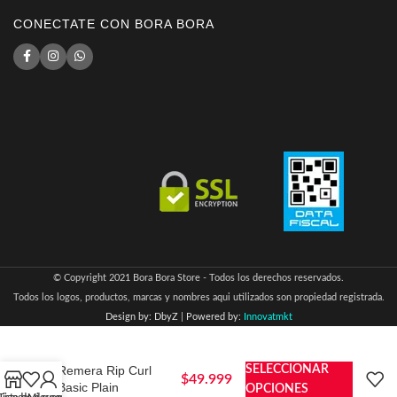
CONECTATE CON BORA BORA
© Copyright 2021 Bora Bora Store - Todos los derechos reservados.
Todos los logos, productos, marcas y nombres aqui utilizados son propiedad registrada.
Design by: DbyZ
|
Powered by:
Innovatmkt
Remera Rip Curl
SELECCIONAR
$
49.999
Basic Plain
OPCIONES