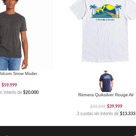
olcom Snow Moder
$
59.999
in interés de
$20.000
Remera Quiksilver Rouge Air
$
39.999
$
49.999
3 cuotas sin interés de
$13.333