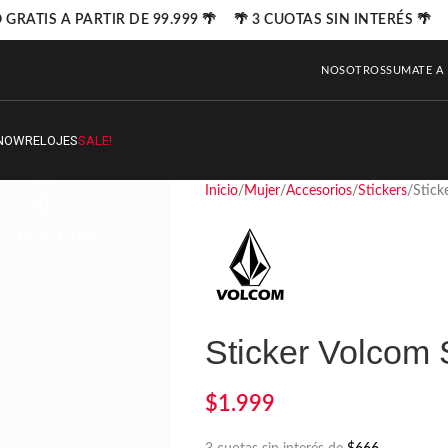
GRATIS A PARTIR DE 99.999 🌴 🌴 3 CUOTAS SIN INTERÉS 🌴
NOSOTROS
SUMATE A
NOW
RELOJES
SALE!
Inicio
Mujer
Accesorios
Stickers
Stick
Sticker Volcom 
$
1.999