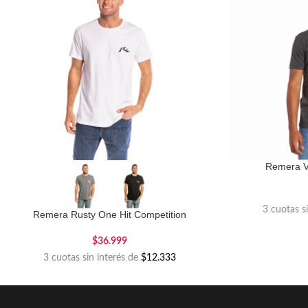
Remera V
3 cuotas s
Remera Rusty One Hit Competition
$
36.999
3 cuotas sin interés de
$12.333