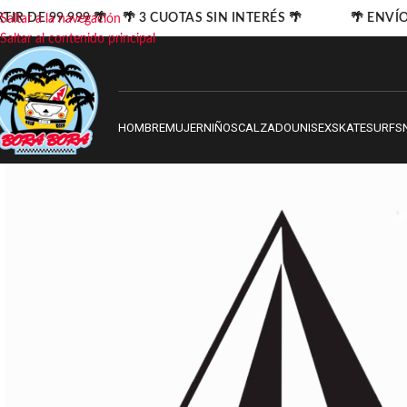
TIR DE 99.999 🌴 🌴 3 CUOTAS SIN INTERÉS 🌴
🌴 ENVÍO 
Saltar a la navegación
Saltar al contenido principal
HOMBRE
MUJER
NIÑOS
CALZADO
UNISEX
SKATE
SURF
S