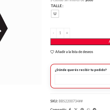
3 cuotas sin interés de
$666
TALLE
U
Añadir a la lista de deseos
¿Dónde querés recibir tu pedido?
SKU:
BBS2200734##