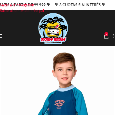
ATIS A PARTIR DE 99.999 🌴 🌴 3 CUOTAS SIN INTERÉS 🌴
Saltar a la navegación
Saltar al contenido principal
0
$