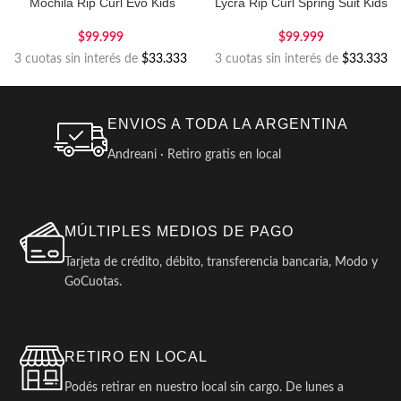
Mochila Rip Curl Evo Kids
Lycra Rip Curl Spring Suit Kids
$
99.999
$
99.999
3 cuotas sin interés de
$33.333
3 cuotas sin interés de
$33.333
ENVIOS A TODA LA ARGENTINA
Andreani · Retiro gratis en local
MÚLTIPLES MEDIOS DE PAGO
Tarjeta de crédito, débito, transferencia bancaria, Modo y
GoCuotas.
RETIRO EN LOCAL
Podés retirar en nuestro local sin cargo. De lunes a