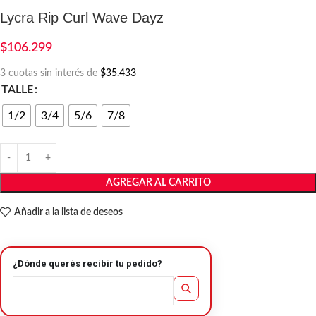
Lycra Rip Curl Wave Dayz
$
106.299
3 cuotas sin interés de
$35.433
TALLE
1/2
3/4
5/6
7/8
AGREGAR AL CARRITO
Añadir a la lista de deseos
¿Dónde querés recibir tu pedido?