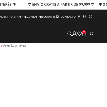
NTERÉS 🌴
🌴 ENVÍO GRATIS A PARTIR DE 99.999 🌴 🌴 3 C
 NUESTRO STAFF
PREGUNTAS FRECUENTES
CONTACTO
0
$
0
ns
Jean Luys Gyza
a