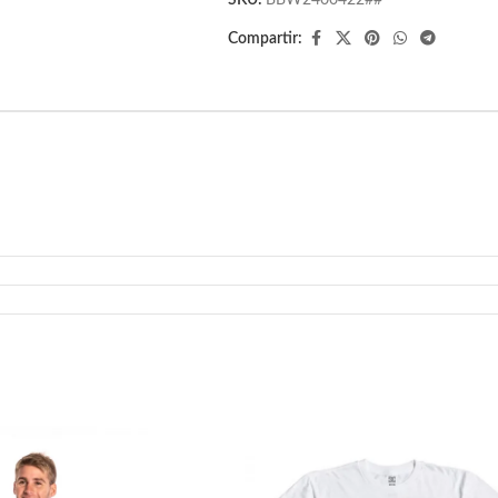
SKU:
BBW2400422##
Compartir: