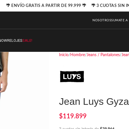
🌴 ENVÍO GRATIS A PARTIR DE 99.999 🌴 🌴 3 CUOTAS SIN I
NOSOTROS
SUMATE A
NOW
RELOJES
SALE!
Inicio
Hombre
Jeans / Pantalones
Jea
Jean Luys Gyz
$
119.899