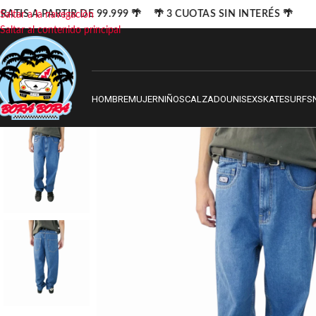
ATIS A PARTIR DE 99.999 🌴 🌴 3 CUOTAS SIN INTERÉS 🌴
Saltar a la navegación
Saltar al contenido principal
HOMBRE
MUJER
NIÑOS
CALZADO
UNISEX
SKATE
SURF
S