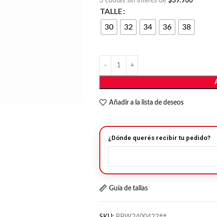
3 cuotas sin interés de
$39.966
TALLE
30
32
34
36
38
Añadir a la lista de deseos
¿Dónde querés recibir tu pedido?
Guía de tallas