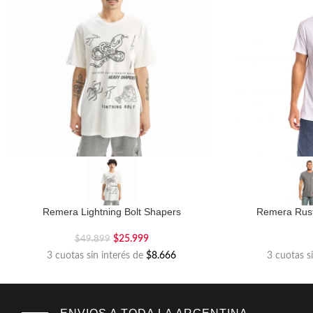
Remera Lightning Bolt Shapers
Remera Rust
$
25.999
$
49.899
3 cuotas sin interés de
$8.666
3 cuotas s