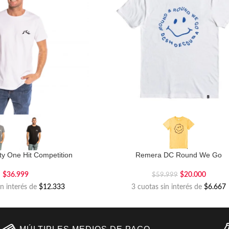
y One Hit Competition
Remera DC Round We Go
$
36.999
$
20.000
$
59.999
in interés de
$12.333
3 cuotas sin interés de
$6.667