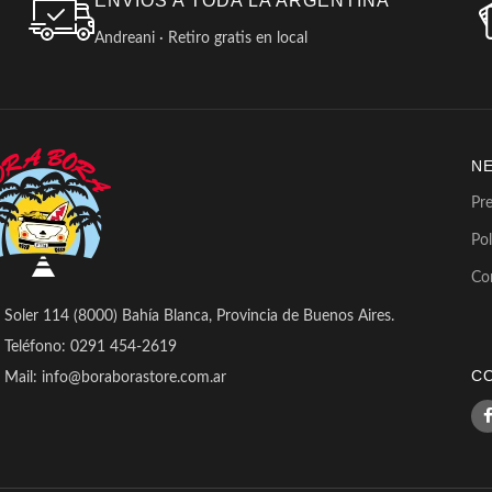
ENVIOS A TODA LA ARGENTINA
Andreani · Retiro gratis en local
N
Pr
Pol
Co
Soler 114 (8000) Bahía Blanca, Provincia de Buenos Aires.
Teléfono: 0291 454-2619
C
Mail: info@boraborastore.com.ar