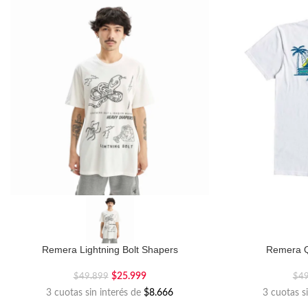
Remera Lightning Bolt Shapers
Remera Q
$
25.999
$
49.899
$
4
3 cuotas sin interés de
$8.666
3 cuotas s