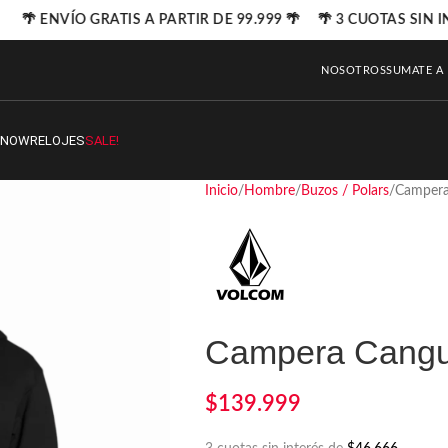
🌴 ENVÍO GRATIS A PARTIR DE 99.999 🌴 🌴 3 CUOTAS SIN I
NOSOTROS
SUMATE A
SNOW
RELOJES
SALE!
Inicio
Hombre
Buzos / Polars
Campera
Campera Cangur
$
139.999