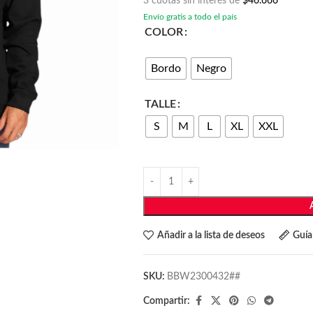
3 cuotas sin interés de
$46.666
Envío gratis a todo el país
COLOR
Bordo
Negro
TALLE
S
M
L
XL
XXL
Añadir a la lista de deseos
Guía 
SKU:
BBW2300432##
Compartir: