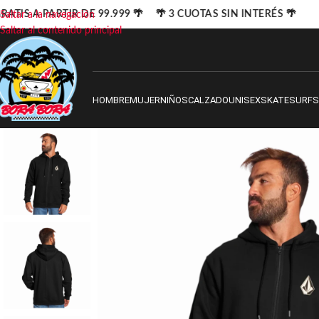
ATIS A PARTIR DE 99.999 🌴 🌴 3 CUOTAS SIN INTERÉS 🌴
Saltar a la navegación
Saltar al contenido principal
HOMBRE
MUJER
NIÑOS
CALZADO
UNISEX
SKATE
SURF