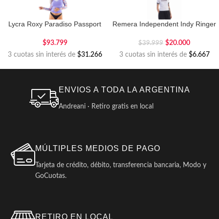
Lycra Roxy Paradiso Passport
Remera Independent Indy Ringer
$
93.799
$
20.000
$
39.999
3 cuotas sin interés de
$31.266
3 cuotas sin interés de
$6.667
ENVIOS A TODA LA ARGENTINA
Andreani · Retiro gratis en local
MÚLTIPLES MEDIOS DE PAGO
Tarjeta de crédito, débito, transferencia bancaria, Modo y
GoCuotas.
RETIRO EN LOCAL