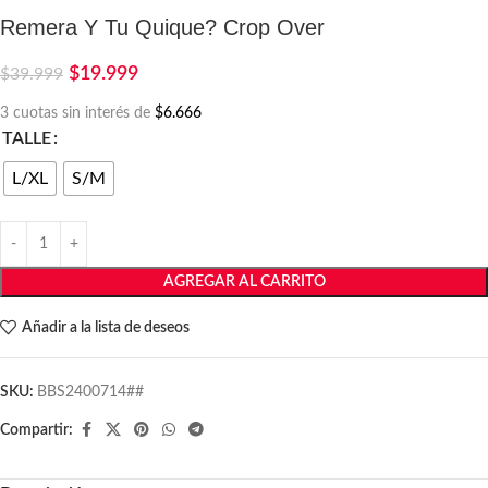
Remera Y Tu Quique? Crop Over
$
19.999
$
39.999
3 cuotas sin interés de
$6.666
TALLE
L/XL
S/M
AGREGAR AL CARRITO
Añadir a la lista de deseos
SKU:
BBS2400714##
Compartir: