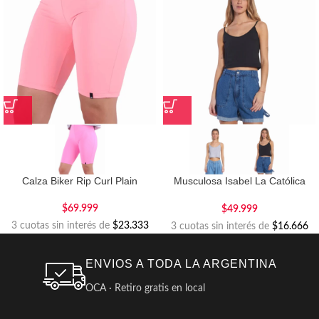
Calza Biker Rip Curl Plain
Musculosa Isabel La Católica
Crop Pale Trash
$
69.999
$
49.999
3 cuotas sin interés de
$23.333
3 cuotas sin interés de
$16.666
ENVIOS A TODA LA ARGENTINA
OCA · Retiro gratis en local