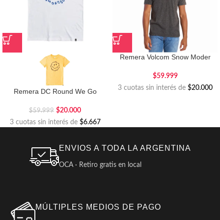
Remera Volcom Snow Moder
$
59.999
3 cuotas sin interés de
$20.000
Remera DC Round We Go
$
20.000
$
59.999
3 cuotas sin interés de
$6.667
ENVIOS A TODA LA ARGENTINA
OCA · Retiro gratis en local
MÚLTIPLES MEDIOS DE PAGO