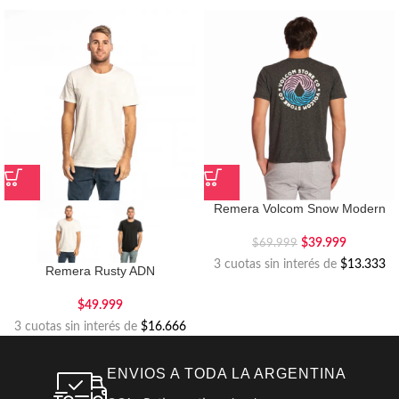
Remera Volcom Snow Modern
$
39.999
$
69.999
3 cuotas sin interés de
$13.333
Remera Rusty ADN
$
49.999
3 cuotas sin interés de
$16.666
ENVIOS A TODA LA ARGENTINA