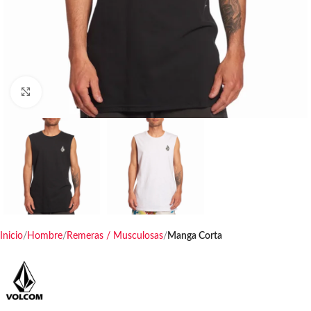
Haga clic para ampliar
Inicio
Hombre
Remeras / Musculosas
Manga Corta