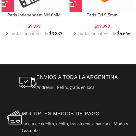
Pads Independent NH 6MM
Pads OJ 9,5mm
$
9.999
$
19.999
3 cuotas sin interés de
$3.333
3 cuotas sin interés de
$6.666
ENVIOS A TODA LA ARGENTINA
Andreani · Retiro gratis en local
MÚLTIPLES MEDIOS DE PAGO
Tarjeta de crédito, débito, transferencia bancaria, Modo y
GoCuotas.