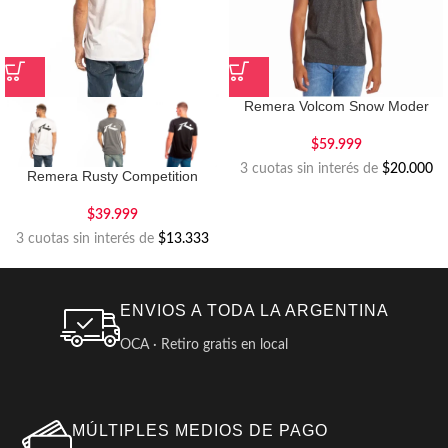
Remera Volcom Snow Moder
$
59.999
3 cuotas sin interés de
$20.000
Remera Rusty Competition
$
39.999
3 cuotas sin interés de
$13.333
ENVIOS A TODA LA ARGENTINA
OCA · Retiro gratis en local
MÚLTIPLES MEDIOS DE PAGO