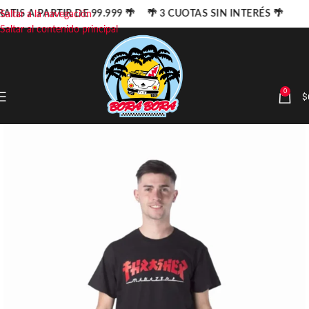
ATIS A PARTIR DE 99.999 🌴 🌴 3 CUOTAS SIN INTERÉS 🌴
Saltar a la navegación
Saltar al contenido principal
0
$