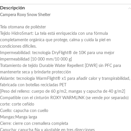
Descripción
Campera Roxy Snow Shelter
Tela otomana de poliéster
Tejido HidroSmart: La tela está enriquecida con una fórmula
completamente orgánica que protege, calma y cuida la piel en
condiciones difíciles.
Impermeabilidad: tecnología DryFlight® de 10K para una mejor
impermeabilidad [10 000 mm/10 000 g]
Tratamiento de tejido Durable Water Repellent [DWR] sin PFC para
mantenerte seca y brindarte protección
Aislante: tecnología WarmFlight® x1 para añadir calor y transpirabilidad,
fabricada con botellas recicladas PET
[Peso del relleno: cuerpo de 60 g/m2, mangas y capucha de 40 g/m2]
Compatible con el cinturón ROXY WARMLINK (se vende por separado)
corte: corte ceñido
Cuello: capucha con cuello
Mangas:Manga larga
Cierre: cierre con cremallera completa
Capucha: capucha fija y ajustable en tres direcciones