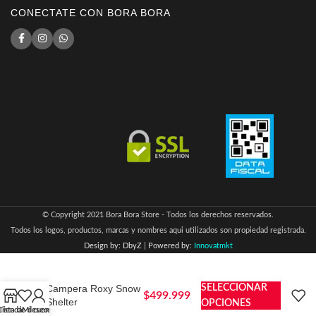
CONECTATE CON BORA BORA
© Copyright 2021 Bora Bora Store - Todos los derechos reservados.
Todos los logos, productos, marcas y nombres aqui utilizados son propiedad registrada.
Design by: DbyZ
|
Powered by:
Innovatmkt
Campera Roxy Snow
SELECCIONAR
$
499.999
Shelter
OPCIONES
Lista de deseos
Tienda
Mi cuenta