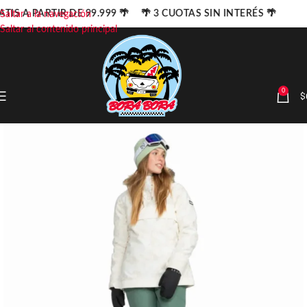
TIS A PARTIR DE 99.999 🌴 🌴 3 CUOTAS SIN INTERÉS 🌴
Saltar a la navegación
Saltar al contenido principal
0
$