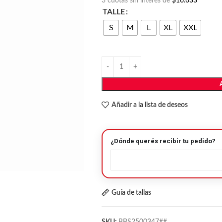
3 cuotas sin interés de
$16.633
TALLE
S
M
L
XL
XXL
Añadir a la lista de deseos
¿Dónde querés recibir tu pedido?
Guía de tallas