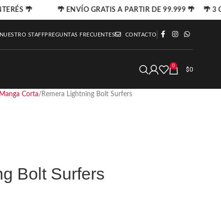
NTERÉS 🌴
🌴 ENVÍO GRATIS A PARTIR DE 99.999 🌴 🌴 3 C
 NUESTRO STAFF
PREGUNTAS FRECUENTES
CONTACTO
0
$
0
Manga Corta
Remera Lightning Bolt Surfers
g Bolt Surfers