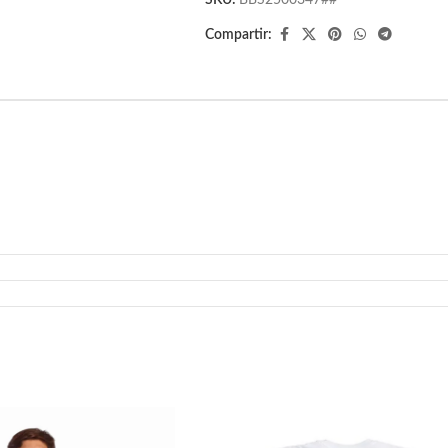
SKU:
BBS2500347##
Compartir: