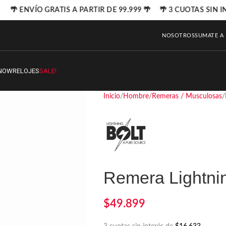
🌴 ENVÍO GRATIS A PARTIR DE 99.999 🌴 🌴 3 CUOTAS SIN I
NOSOTROS
SUMATE A
NOW
RELOJES
SALE!
Inicio
Hombre
Remeras / Musculosas
Remera Lightnin
$
49.899