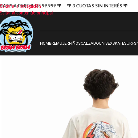
ATIS A PARTIR DE 99.999 🌴 🌴 3 CUOTAS SIN INTERÉS 🌴
Saltar a la navegación
Saltar al contenido principal
HOMBRE
MUJER
NIÑOS
CALZADO
UNISEX
SKATE
SURF
S