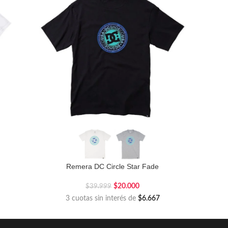
Remera DC Circle Star Fade
$
20.000
$
39.999
3 cuotas sin interés de
$6.667