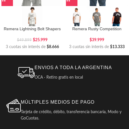
Remera Lightning Bolt Shapers
Remera Rusty Competition
$
25.999
$
39.999
$
49.899
3 cuotas sin interés de
$8.666
3 cuotas sin interés de
$13.333
ENVIOS A TODA LA ARGENTINA
OCA · Retiro gratis en local
MÚLTIPLES MEDIOS DE PAGO
Tarjeta de crédito, débito, transferencia bancaria, Modo y
GoCuotas.