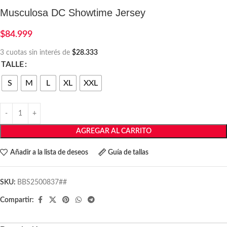
Musculosa DC Showtime Jersey
$
84.999
3 cuotas sin interés de
$28.333
TALLE
S
M
L
XL
XXL
AGREGAR AL CARRITO
Añadir a la lista de deseos
Guía de tallas
SKU:
BBS2500837##
Compartir: