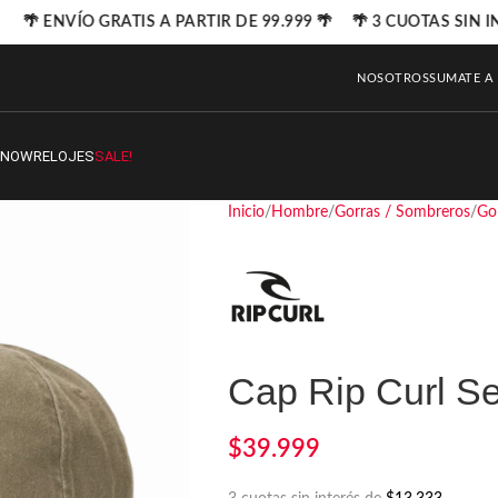
🌴 ENVÍO GRATIS A PARTIR DE 99.999 🌴 🌴 3 CUOTAS SIN I
NOSOTROS
SUMATE A
SNOW
RELOJES
SALE!
Inicio
Hombre
Gorras / Sombreros
Go
Cap Rip Curl S
$
39.999