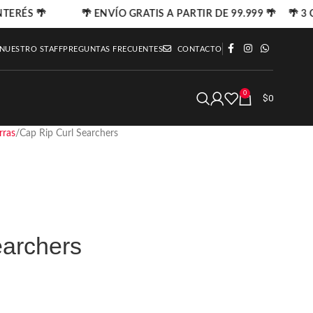
NTERÉS 🌴
🌴 ENVÍO GRATIS A PARTIR DE 99.999 🌴 🌴 3 C
 NUESTRO STAFF
PREGUNTAS FRECUENTES
CONTACTO
0
$
0
rras
Cap Rip Curl Searchers
earchers