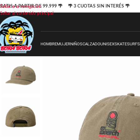
ATIS A PARTIR DE 99.999 🌴 🌴 3 CUOTAS SIN INTERÉS 🌴
Saltar a la navegación
Saltar al contenido principal
HOMBRE
MUJER
NIÑOS
CALZADO
UNISEX
SKATE
SURF