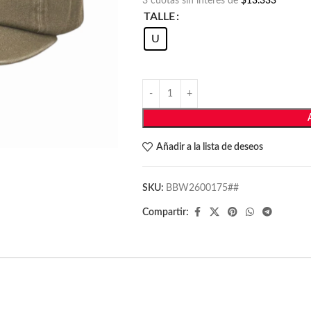
3 cuotas sin interés de
$13.333
TALLE
U
Añadir a la lista de deseos
SKU:
BBW2600175##
Compartir: