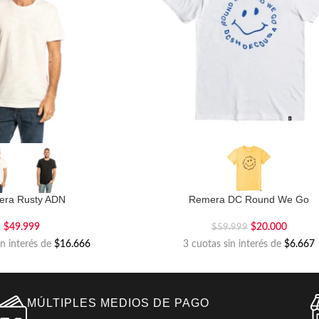
era Rusty ADN
Remera DC Round We Go
$
49.999
$
20.000
$
59.999
in interés de
$16.666
3 cuotas sin interés de
$6.667
MÚLTIPLES MEDIOS DE PAGO