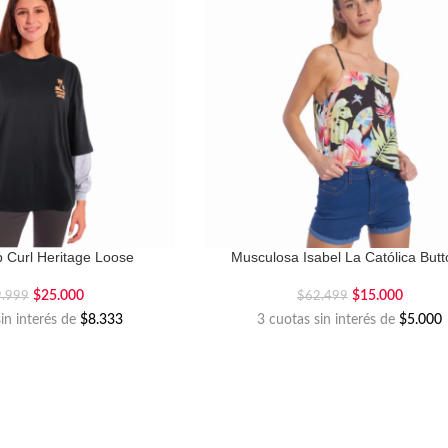
 Curl Heritage Loose
Musculosa Isabel La Católica But
$
25.000
$
15.000
9.999
$
62.499
sin interés de
$8.333
3 cuotas sin interés de
$5.000