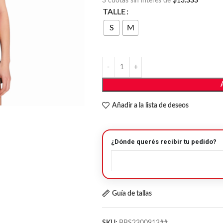
3 cuotas sin interés de
$13.333
TALLE
S
M
Añadir a la lista de deseos
¿Dónde querés recibir tu pedido?
Guía de tallas