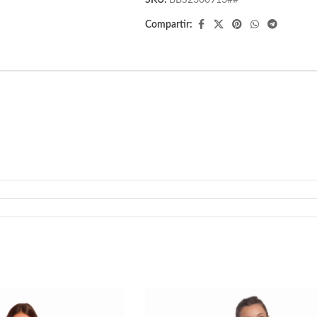
SKU:
BBS2300913##
Compartir: