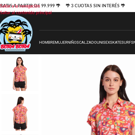
ATIS A PARTIR DE 99.999 🌴 🌴 3 CUOTAS SIN INTERÉS 🌴
Saltar a la navegación
Saltar al contenido principal
HOMBRE
MUJER
NIÑOS
CALZADO
UNISEX
SKATE
SURF
S