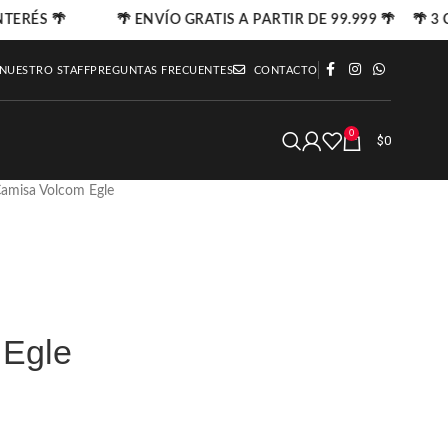
NTERÉS 🌴
🌴 ENVÍO GRATIS A PARTIR DE 99.999 🌴 🌴 3 C
 NUESTRO STAFF
PREGUNTAS FRECUENTES
CONTACTO
0
$
0
amisa Volcom Egle
 Egle