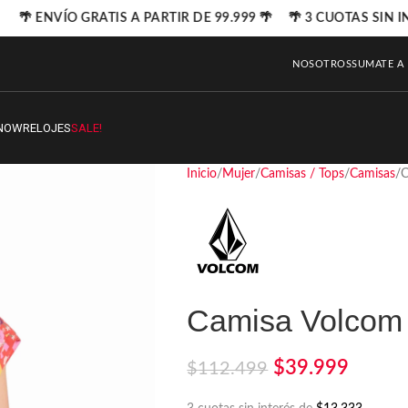
🌴 ENVÍO GRATIS A PARTIR DE 99.999 🌴 🌴 3 CUOTAS SIN I
NOSOTROS
SUMATE A
NOW
RELOJES
SALE!
Inicio
Mujer
Camisas / Tops
Camisas
C
Camisa Volcom
$
39.999
$
112.499