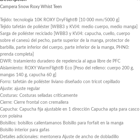
Campera Snow Roxy Whist Teen
Tejido: tecnología 10K ROXY DryFlight® [10 000 mm/5000 g]
Tejido tafetán de poliéster [WBB3 y KVJ4: medio cuerpo, medio manga]
Sarga de poliéster reciclado [WBB3 y KVJ4: capucha, cuello, cuerpo
sobre el canesú del pecho, parte superior de la manga, protector de
barbilla, parte inferior del cuerpo, parte inferior de la manga, PHN0:
prenda completa]
DWR: tratamiento duradero de repelencia al agua libre de PFC
Aislamiento: ROXY WarmFlight® Eco [Peso del relleno: cuerpo 200 g,
mangas 140 g, capucha 60 g]
Forro: tafetán de poliéster liviano diseñado con tricot cepillado
Ajuste: ajuste regular
Costuras: Costuras selladas críticamente
Cierre: Cierre frontal con cremallera
Capucha: Capucha fija ajustable en 1 dirección Capucha apta para casco
con polaina
Bolsillos: bolsillos calientamanos Bolsillo para forfait en la manga
Bolsillo interior para gafas
Detalles adicionales: mentonera Ajuste de ancho de dobladillo