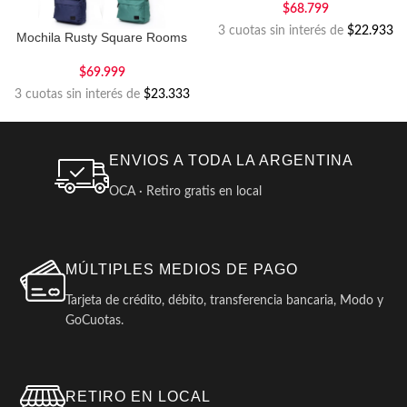
$
68.799
3 cuotas sin interés de
$22.933
Mochila Rusty Square Rooms
$
69.999
3 cuotas sin interés de
$23.333
ENVIOS A TODA LA ARGENTINA
OCA · Retiro gratis en local
MÚLTIPLES MEDIOS DE PAGO
Tarjeta de crédito, débito, transferencia bancaria, Modo y
GoCuotas.
RETIRO EN LOCAL