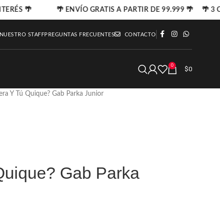
NTERÉS 🌴
🌴 ENVÍO GRATIS A PARTIR DE 99.999 🌴 🌴 3 C
 NUESTRO STAFF
PREGUNTAS FRECUENTES
CONTACTO
0
$
0
ra Y Tú Quique? Gab Parka Junior
Quique? Gab Parka