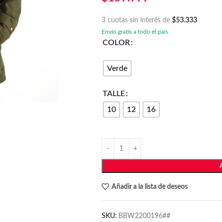
3 cuotas sin interés de
$53.333
Envío gratis a todo el país
COLOR
Verde
TALLE
10
12
16
Añadir a la lista de deseos
SKU:
BBW2200196##