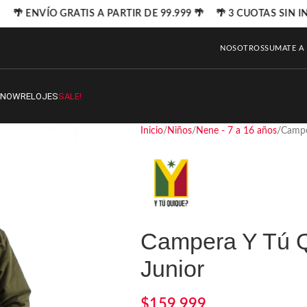
🌴 ENVÍO GRATIS A PARTIR DE 99.999 🌴 🌴 3 CUOTAS SIN I
NOSOTROS
SUMATE A
SNOW
RELOJES
SALE!
Inicio
Niños
Nene - 7 a 16 años
Campe
Campera Y Tú 
Junior
$
159.999