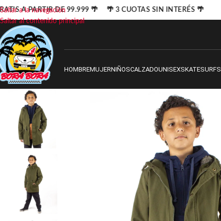
ATIS A PARTIR DE 99.999 🌴 🌴 3 CUOTAS SIN INTERÉS 🌴
Saltar a la navegación
Saltar al contenido principal
HOMBRE
MUJER
NIÑOS
CALZADO
UNISEX
SKATE
SURF