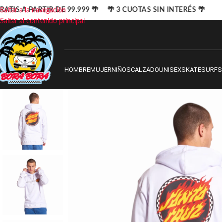
ATIS A PARTIR DE 99.999 🌴 🌴 3 CUOTAS SIN INTERÉS 🌴
Saltar a la navegación
Saltar al contenido principal
HOMBRE
MUJER
NIÑOS
CALZADO
UNISEX
SKATE
SURF