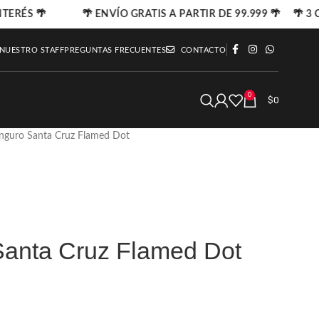
NTERÉS 🌴
🌴 ENVÍO GRATIS A PARTIR DE 99.999 🌴 🌴 3 C
 NUESTRO STAFF
PREGUNTAS FRECUENTES
CONTACTO
0
$
0
nguro Santa Cruz Flamed Dot
anta Cruz Flamed Dot