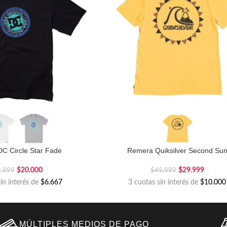
C Circle Star Fade
Remera Quiksilver Second Su
$
20.000
$
29.999
9.999
$
49.999
sin interés de
$6.667
3 cuotas sin interés de
$10.000
MÚLTIPLES MEDIOS DE PAGO