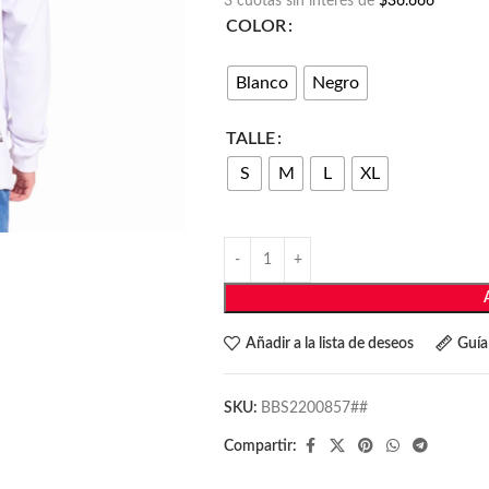
3 cuotas sin interés de
$36.666
COLOR
Blanco
Negro
TALLE
S
M
L
XL
Añadir a la lista de deseos
Guía 
SKU:
BBS2200857##
Compartir: