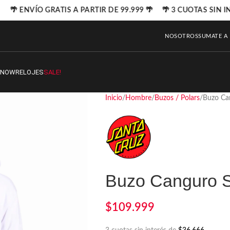
🌴 ENVÍO GRATIS A PARTIR DE 99.999 🌴 🌴 3 CUOTAS SIN I
NOSOTROS
SUMATE A
SNOW
RELOJES
SALE!
Inicio
Hombre
Buzos / Polars
Buzo Ca
Buzo Canguro S
$
109.999