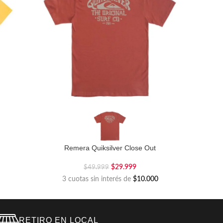
n
Remera Quiksilver Close Out
$
29.999
$
49.999
3 cuotas sin interés de
$10.000
RETIRO EN LOCAL