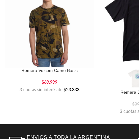
Remera Volcom Camo Basic
$
69.999
3 cuotas sin interés de
$23.333
Remera D
$
3
3 cuotas 
ENVIOS A TODA LA ARGENTINA