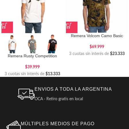
Remera Volcom Camo Basic
$
69.999
3 cuotas sin interés de
$23.333
Remera Rusty Competition
$
39.999
3 cuotas sin interés de
$13.333
ENVIOS A TODA LA ARGENTINA
OCA · Retiro gratis en local
MÚLTIPLES MEDIOS DE PAGO