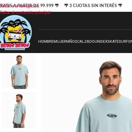
ATIS A PARTIR DE 99.999 🌴 🌴 3 CUOTAS SIN INTERÉS 🌴
Saltar a la navegación
Saltar al contenido principal
HOMBRE
MUJER
NIÑOS
CALZADO
UNISEX
SKATE
SURF
S