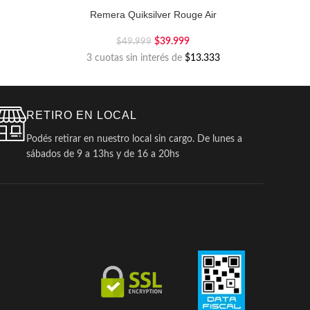
Remera Quiksilver Rouge Air
$
39.999
$
49.999
3 cuotas sin interés de
$13.333
RETIRO EN LOCAL
Podés retirar en nuestro local sin cargo. De lunes a
sábados de 9 a 13hs y de 16 a 20hs