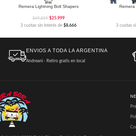
Remera Lightning Bolt Shapers
Remera 
$
25.999
$
49.899
3 cuotas sin interés de
$8.666
3 cuotas s
ENVIOS A TODA LA ARGENTINA
Andreani · Retiro gratis en local
N
Pr
Pol
Co