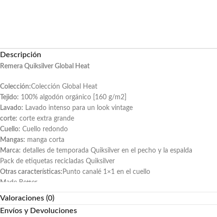
Descripción
Remera Quiksilver Global Heat
Colección:
Colección Global Heat
Tejido:
100% algodón orgánico [160 g/m2]
Lavado:
Lavado intenso para un look vintage
corte:
corte extra grande
Cuello:
Cuello redondo
Mangas:
manga corta
Marca:
detalles de temporada Quiksilver en el pecho y la espalda
Pack de etiquetas recicladas Quiksilver
Otras características:
Punto canalé 1×1 en el cuello
Made Better
Composición
Tejido principal 100% algodón orgánico
Valoraciones (0)
Producto importado
Envíos y Devoluciones