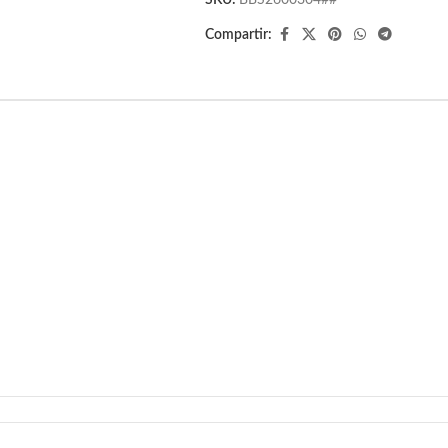
SKU:
BBS2600304##
Compartir: