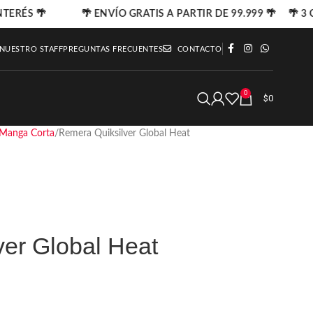
NTERÉS 🌴
🌴 ENVÍO GRATIS A PARTIR DE 99.999 🌴 🌴 3 C
 NUESTRO STAFF
PREGUNTAS FRECUENTES
CONTACTO
0
$
0
Manga Corta
Remera Quiksilver Global Heat
er Global Heat