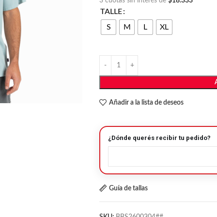
3 cuotas sin interés de
$18.333
TALLE
S
M
L
XL
Añadir a la lista de deseos
¿Dónde querés recibir tu pedido?
Guía de tallas