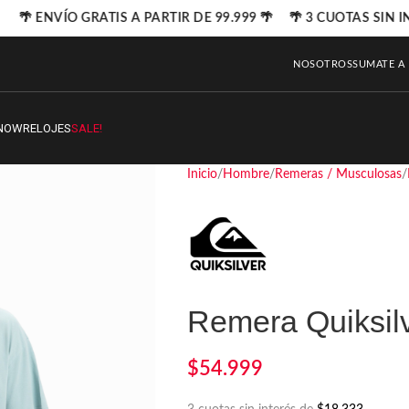
🌴 ENVÍO GRATIS A PARTIR DE 99.999 🌴 🌴 3 CUOTAS SIN I
NOSOTROS
SUMATE A
NOW
RELOJES
SALE!
Inicio
Hombre
Remeras / Musculosas
Remera Quiksilv
$
54.999