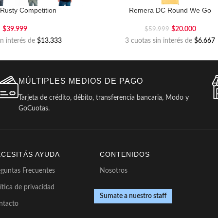
Rusty Competition
Remera DC Round We Go
$
39.999
$
20.000
$
59.999
in interés de
$13.333
3 cuotas sin interés de
$6.667
MÚLTIPLES MEDIOS DE PAGO
Tarjeta de crédito, débito, transferencia bancaria, Modo y
GoCuotas.
ECESITÁS AYUDA
CONTENIDOS
eguntas Frecuentes
Nosotros
ítica de privacidad
Sumate a nuestro staff
ntacto