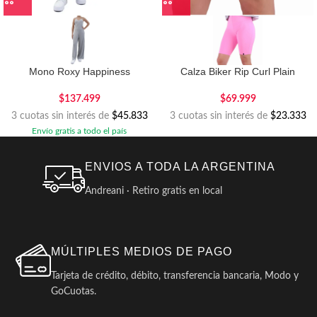
Mono Roxy Happiness
Calza Biker Rip Curl Plain
$
137.499
$
69.999
3 cuotas sin interés de
$45.833
3 cuotas sin interés de
$23.333
Envío gratis a todo el país
ENVIOS A TODA LA ARGENTINA
Andreani · Retiro gratis en local
MÚLTIPLES MEDIOS DE PAGO
Tarjeta de crédito, débito, transferencia bancaria, Modo y
GoCuotas.