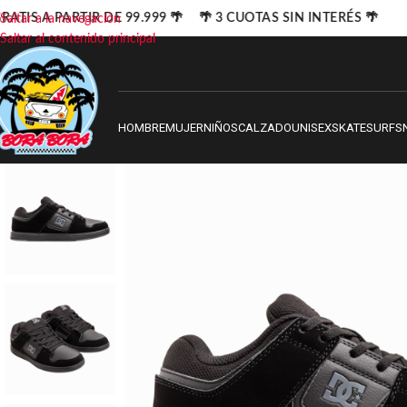
ATIS A PARTIR DE 99.999 🌴 🌴 3 CUOTAS SIN INTERÉS 🌴
Saltar a la navegación
Saltar al contenido principal
HOMBRE
MUJER
NIÑOS
CALZADO
UNISEX
SKATE
SURF
S