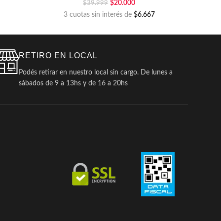
$
20.000
$
39.999
3 cuotas sin interés de
$6.667
RETIRO EN LOCAL
Podés retirar en nuestro local sin cargo. De lunes a
sábados de 9 a 13hs y de 16 a 20hs