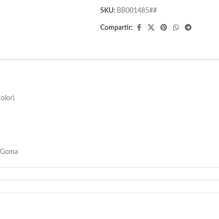
SKU:
BB001485##
Compartir:
olor)
r: Goma