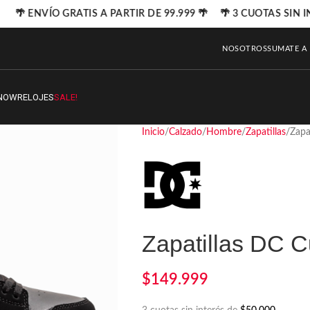
🌴 ENVÍO GRATIS A PARTIR DE 99.999 🌴 🌴 3 CUOTAS SIN I
NOSOTROS
SUMATE A
NOW
RELOJES
SALE!
Inicio
Calzado
Hombre
Zapatillas
Zapa
Zapatillas DC C
$
149.999