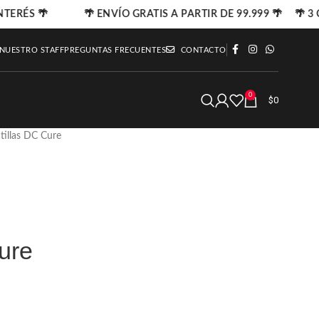
NTERÉS 🌴
🌴 ENVÍO GRATIS A PARTIR DE 99.999 🌴 🌴 3 C
 NUESTRO STAFF
PREGUNTAS FRECUENTES
CONTACTO
0
$
0
tillas DC Cure
ure