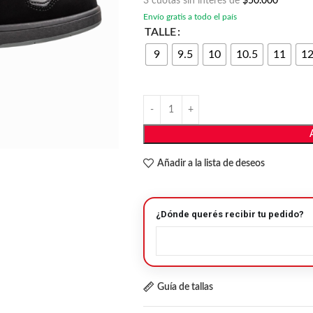
3 cuotas sin interés de
$50.000
Envío gratis a todo el país
TALLE
9
9.5
10
10.5
11
1
Añadir a la lista de deseos
¿Dónde querés recibir tu pedido?
Guía de tallas