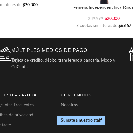
in interés de
$20.000
Remera Independent Indy Ring
$
20.000
$
39.999
3 cuotas sin interés de
$6.667
MÚLTIPLES MEDIOS DE PAGO
Tarjeta de crédito, débito, transferencia bancaria, Modo y
GoCuotas.
ECESITÁS AYUDA
CONTENIDOS
eguntas Frecuentes
Nosotros
ítica de privacidad
Sumate a nuestro staff
ntacto