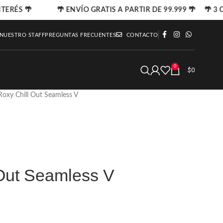
TERÉS 🌴
🌴 ENVÍO GRATIS A PARTIR DE 99.999 🌴 🌴 3 C
 NUESTRO STAFF
PREGUNTAS FRECUENTES
CONTACTO
0
$
0
Roxy Chill Out Seamless V
 Out Seamless V