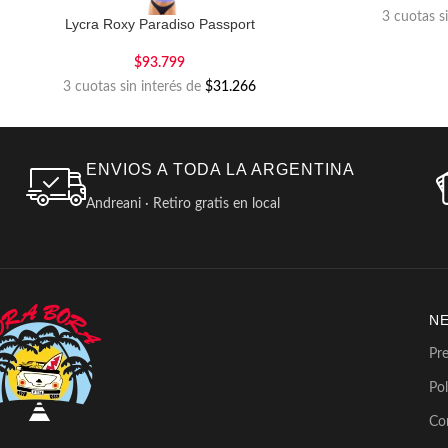
3 cuotas s
Lycra Roxy Paradiso Passport
$
93.799
3 cuotas sin interés de
$31.266
ENVIOS A TODA LA ARGENTINA
Andreani · Retiro gratis en local
N
Pr
Pol
Co