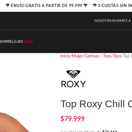
🌴 ENVÍO GRATIS A PARTIR DE 99.999 🌴 🌴 3 CUOTAS SIN IN
NOSOTROS
SUMATE A
NOW
RELOJES
SALE!
Inicio
Mujer
Camisas / Tops
Tops
Top 
Top Roxy Chill
$
79.999