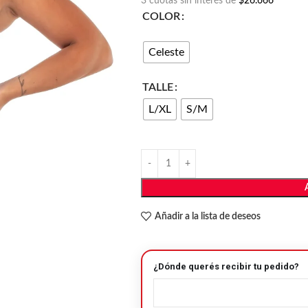
3 cuotas sin interés de
$26.666
COLOR
Celeste
TALLE
L/XL
S/M
Añadir a la lista de deseos
¿Dónde querés recibir tu pedido?