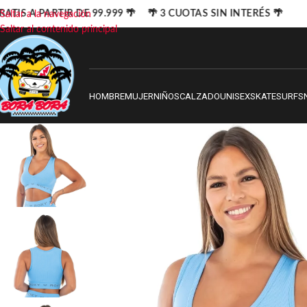
ATIS A PARTIR DE 99.999 🌴 🌴 3 CUOTAS SIN INTERÉS 🌴
Saltar a la navegación
Saltar al contenido principal
HOMBRE
MUJER
NIÑOS
CALZADO
UNISEX
SKATE
SURF
S