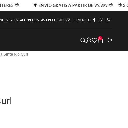
NTERÉS 🌴
🌴 ENVÍO GRATIS A PARTIR DE 99.999 🌴 🌴 3 C
 NUESTRO STAFF
PREGUNTAS FRECUENTES
CONTACTO
0
$
0
ra Lente Rip Curl
url