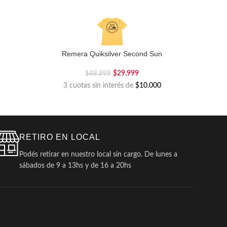
Remera Quiksilver Second Sun
$
29.999
$
49.999
3 cuotas sin interés de
$10.000
RETIRO EN LOCAL
Podés retirar en nuestro local sin cargo. De lunes a
sábados de 9 a 13hs y de 16 a 20hs