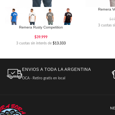
Remera V
$
6
3 cuotas s
Remera Rusty Competition
$
39.999
3 cuotas sin interés de
$13.333
ENVIOS A TODA LA ARGENTINA
OCA · Retiro gratis en local
N