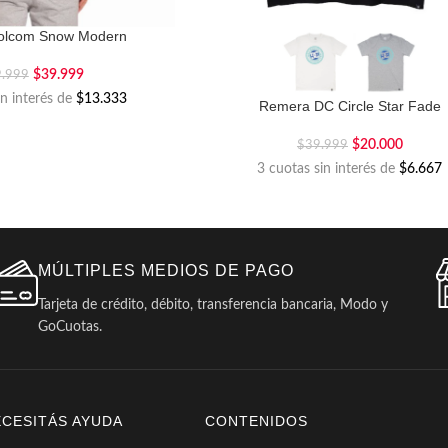
olcom Snow Modern
$
39.999
9.999
in interés de
$13.333
Remera DC Circle Star Fade
$
20.000
$
39.999
3 cuotas sin interés de
$6.667
MÚLTIPLES MEDIOS DE PAGO
Tarjeta de crédito, débito, transferencia bancaria, Modo y
GoCuotas.
ECESITÁS AYUDA
CONTENIDOS