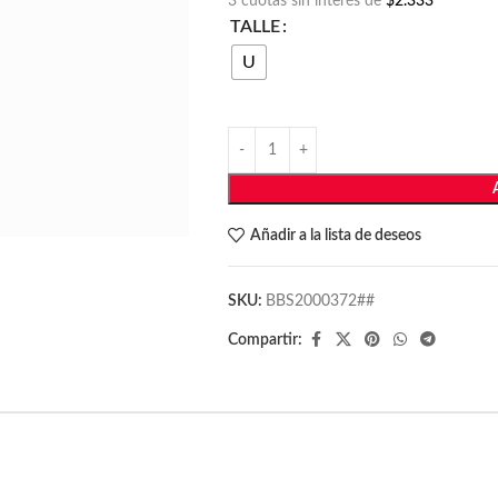
3 cuotas sin interés de
$2.333
TALLE
U
Añadir a la lista de deseos
SKU:
BBS2000372##
Compartir: