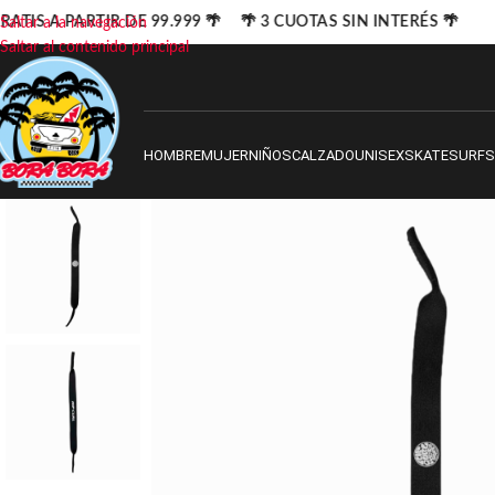
ATIS A PARTIR DE 99.999 🌴 🌴 3 CUOTAS SIN INTERÉS 🌴
Saltar a la navegación
Saltar al contenido principal
HOMBRE
MUJER
NIÑOS
CALZADO
UNISEX
SKATE
SURF