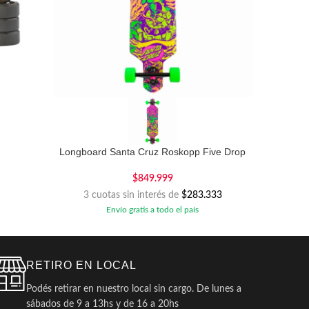
Longboard Santa Cruz Roskopp Five Drop
S
Thru Cruiser 9″
$
849.999
3
3 cuotas sin interés de
$283.333
Envío gratis a todo el país
RETIRO EN LOCAL
Podés retirar en nuestro local sin cargo. De lunes a
sábados de 9 a 13hs y de 16 a 20hs