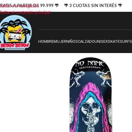
ATIS A PARTIR DE 99.999 🌴 🌴 3 CUOTAS SIN INTERÉS 🌴
Saltar a la navegación
Saltar al contenido principal
HOMBRE
MUJER
NIÑOS
CALZADO
UNISEX
SKATE
SURF