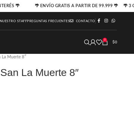
NTERÉS 🌴
🌴 ENVÍO GRATIS A PARTIR DE 99.999 🌴 🌴 3 C
 NUESTRO STAFF
PREGUNTAS FRECUENTES
CONTACTO
0
$
0
 La Muerte 8″
San La Muerte 8″