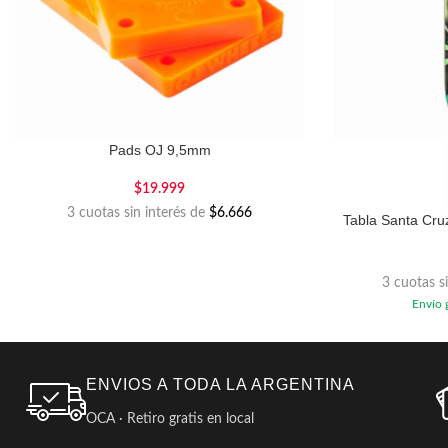
Pads OJ 9,5mm
$
19.999
3 cuotas sin interés de
$6.666
Tabla Santa Cruz
3 cuotas s
Envío g
ENVIOS A TODA LA ARGENTINA
OCA · Retiro gratis en local