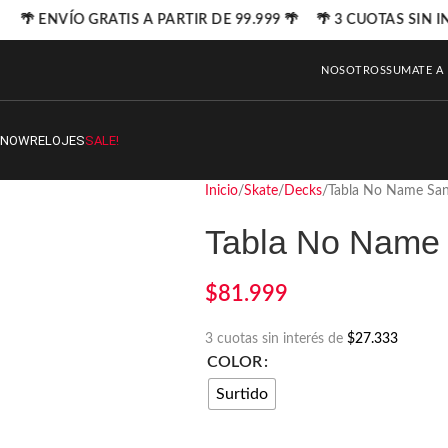
🌴 ENVÍO GRATIS A PARTIR DE 99.999 🌴 🌴 3 CUOTAS SIN I
NOSOTROS
SUMATE A
SNOW
RELOJES
SALE!
Inicio
Skate
Decks
Tabla No Name San
Tabla No Name 
$
81.999
3 cuotas sin interés de
$27.333
COLOR
Surtido