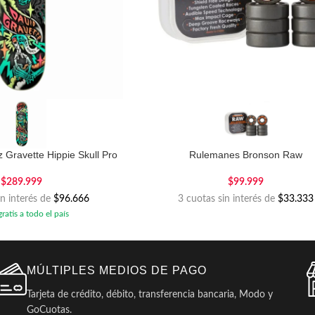
 Gravette Hippie Skull Pro
Rulemanes Bronson Raw
8.3″
$
99.999
$
289.999
3 cuotas sin interés de
$33.333
in interés de
$96.666
ratis a todo el país
MÚLTIPLES MEDIOS DE PAGO
Tarjeta de crédito, débito, transferencia bancaria, Modo y
GoCuotas.