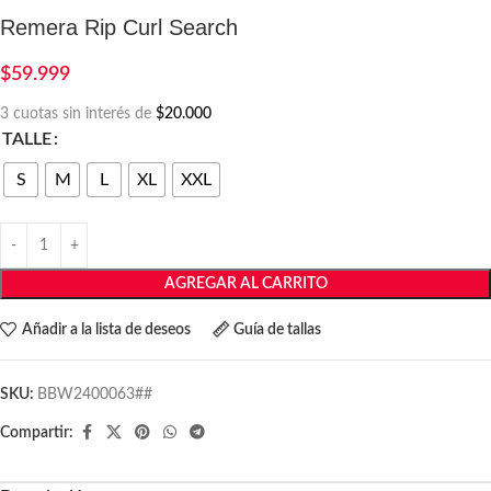
Remera Rip Curl Search
$
59.999
3 cuotas sin interés de
$20.000
TALLE
S
M
L
XL
XXL
AGREGAR AL CARRITO
Añadir a la lista de deseos
Guía de tallas
SKU:
BBW2400063##
Compartir: