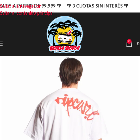
ATIS A PARTIR DE 99.999 🌴 🌴 3 CUOTAS SIN INTERÉS 🌴
Saltar a la navegación
Saltar al contenido principal
0
$