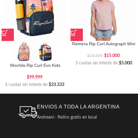
Remera Rip Curl Autograph Mini
$
15.000
$
34.999
3 cuotas sin interés de
$5.000
Mochila Rip Curl Evo Kids
$
99.999
3 cuotas sin interés de
$33.333
ENVIOS A TODA LA ARGENTINA
Andreani · Retiro gratis en local