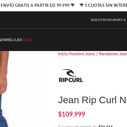
ENVÍO GRATIS A PARTIR DE 99.999 🌴 🌴 3 CUOTAS SIN INTERÉ
NOSOTROS
SUMATE A
NOW
RELOJES
SALE!
Inicio
Hombre
Jeans / Pantalones
Jea
Jean Rip Curl 
$
109.999