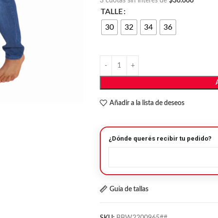
3 cuotas sin interés de
$36.666
TALLE
30
32
34
36
Añadir a la lista de deseos
¿Dónde querés recibir tu pedido?
Guía de tallas