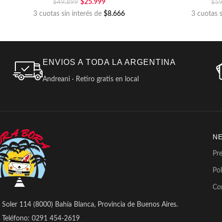
$
25.999
$
49.899
$
5
3 cuotas sin interés de
$8.666
3 cuotas 
ENVIOS A TODA LA ARGENTINA
Andreani · Retiro gratis en local
N
Pr
Pol
Co
Soler 114 (8000) Bahía Blanca, Provincia de Buenos Aires.
Teléfono: 0291 454-2619