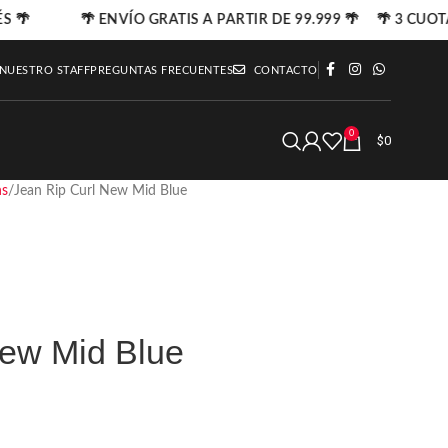
S 🌴
🌴 ENVÍO GRATIS A PARTIR DE 99.999 🌴 🌴 3 CUOTA
 NUESTRO STAFF
PREGUNTAS FRECUENTES
CONTACTO
0
$
0
ns
Jean Rip Curl New Mid Blue
New Mid Blue