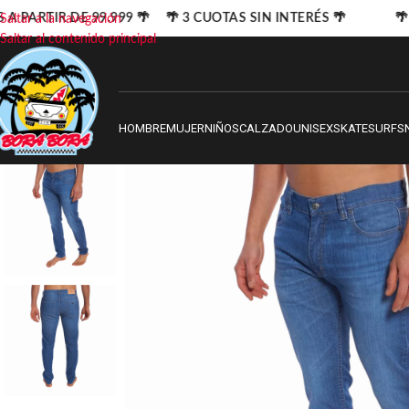
 A PARTIR DE 99.999 🌴 🌴 3 CUOTAS SIN INTERÉS 🌴
🌴 
Saltar a la navegación
Saltar al contenido principal
HOMBRE
MUJER
NIÑOS
CALZADO
UNISEX
SKATE
SURF
S