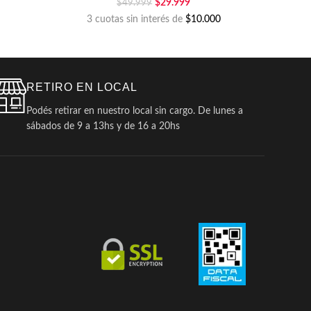
$
29.999
$
49.999
3 cuotas sin interés de
$10.000
RETIRO EN LOCAL
Podés retirar en nuestro local sin cargo. De lunes a
sábados de 9 a 13hs y de 16 a 20hs