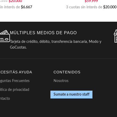
$
20.000
$
59.999
9.999
sin interés de
$6.667
3 cuotas sin interés de
$20.000
MÚLTIPLES MEDIOS DE PAGO
Tarjeta de crédito, débito, transferencia bancaria, Modo y
GoCuotas.
ECESITÁS AYUDA
CONTENIDOS
eguntas Frecuentes
Nosotros
ítica de privacidad
Sumate a nuestro staff
ntacto