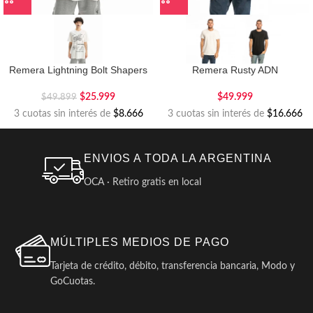
Remera Lightning Bolt Shapers
Remera Rusty ADN
$
25.999
$
49.999
$
49.899
3 cuotas sin interés de
$8.666
3 cuotas sin interés de
$16.666
ENVIOS A TODA LA ARGENTINA
OCA · Retiro gratis en local
MÚLTIPLES MEDIOS DE PAGO
Tarjeta de crédito, débito, transferencia bancaria, Modo y
GoCuotas.