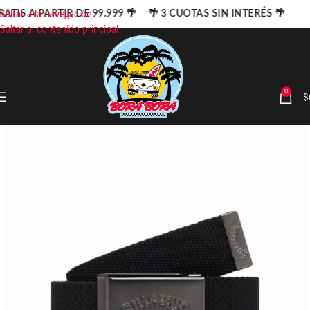
RATIS A PARTIR DE 99.999 🌴 🌴 3 CUOTAS SIN INTERÉS 🌴
Saltar a la navegación
Saltar al contenido principal
0
$