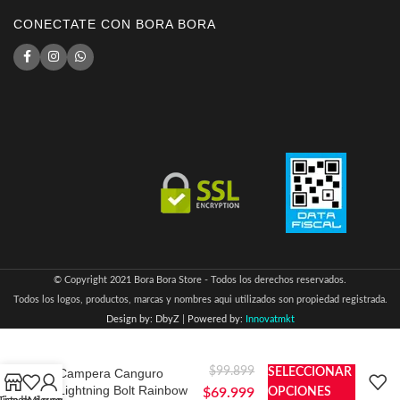
CONECTATE CON BORA BORA
© Copyright 2021 Bora Bora Store - Todos los derechos reservados.
Todos los logos, productos, marcas y nombres aqui utilizados son propiedad registrada.
Design by: DbyZ
|
Powered by:
Innovatmkt
$
99.899
Campera Canguro
SELECCIONAR
Lightning Bolt Rainbow
$
69.999
OPCIONES