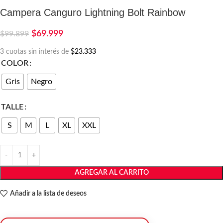
Campera Canguro Lightning Bolt Rainbow
$
69.999
$
99.899
3 cuotas sin interés de
$23.333
COLOR
Gris
Negro
TALLE
S
M
L
XL
XXL
AGREGAR AL CARRITO
Añadir a la lista de deseos