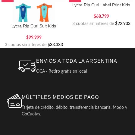
Lycra Rip Curl Label Print Kids
$
68.799
3 cuotas sin interés de
$22.933
Lycra Rip Curl Suit Kids
$
99.999
3 cuotas sin interés de
$33.333
ENVIOS A TODA LA ARGENTINA
OCA · Retiro gratis en local
MÚLTIPLES MEDIOS DE PAGO
Tarjeta de crédito, débito, transferencia bancaria, Modo y
GoCuotas.