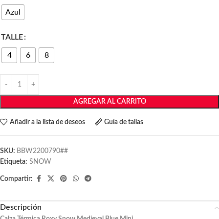
Azul
TALLE
4
6
8
AGREGAR AL CARRITO
Añadir a la lista de deseos
Guía de tallas
SKU:
BBW2200790##
Etiqueta:
SNOW
Compartir:
Descripción