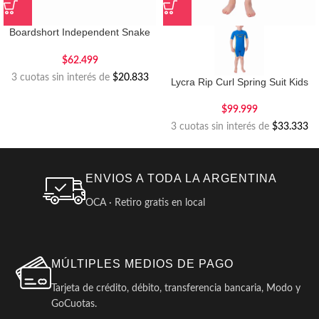
Boardshort Independent Snake
Kids
$
62.499
3 cuotas sin interés de
$20.833
Lycra Rip Curl Spring Suit Kids
$
99.999
3 cuotas sin interés de
$33.333
ENVIOS A TODA LA ARGENTINA
OCA · Retiro gratis en local
MÚLTIPLES MEDIOS DE PAGO
Tarjeta de crédito, débito, transferencia bancaria, Modo y
GoCuotas.