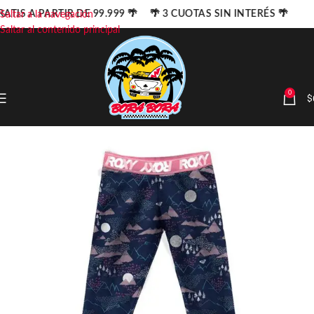
ATIS A PARTIR DE 99.999 🌴 🌴 3 CUOTAS SIN INTERÉS 🌴
Saltar a la navegación
Saltar al contenido principal
0
$